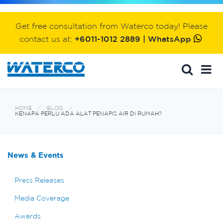
Get free consultation from Waterco today! Please
contact us at:
+6011-1012 2889 | WhatsApp
HOME
BLOG
KENAPA PERLU ADA ALAT PENAPIS AIR DI RUMAH?
News & Events
Press Releases
Media Coverage
Awards