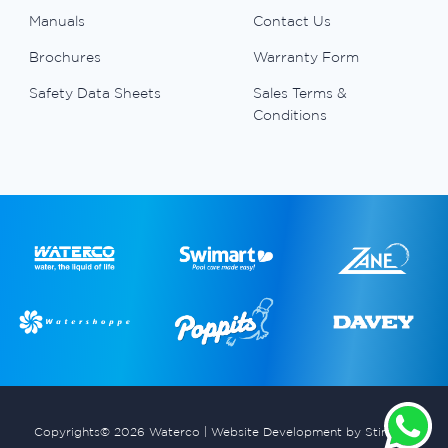
Manuals
Contact Us
Brochures
Warranty Form
Safety Data Sheets
Sales Terms &
Conditions
Copyrights© 2026 Waterco |
Website Development by Stimulus