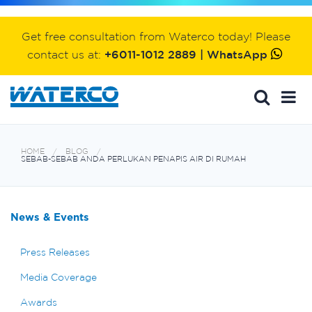
Get free consultation from Waterco today! Please
contact us at:
+6011-1012 2889 | WhatsApp
HOME
BLOG
SEBAB-SEBAB ANDA PERLUKAN PENAPIS AIR DI RUMAH
News & Events
Press Releases
Media Coverage
Awards